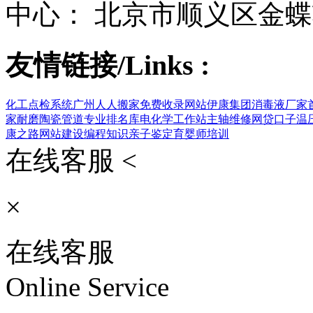
中心： 北京市顺义区金蝶
友情链接/Links :
化工点检系统
广州人人搬家
免费收录网站
伊康集团
消毒液厂家
家
耐磨陶瓷管道
专业排名库
电化学工作站
主轴维修
网贷口子
温
康之路
网站建设
编程知识
亲子鉴定
育婴师培训
在线客服 <
×
在线客服
Online Service