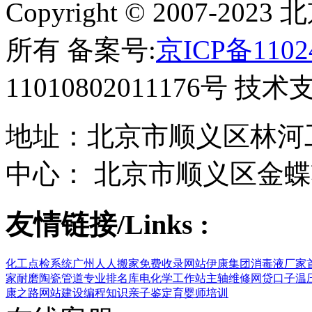
Copyright © 2007-
所有 备案号:
京ICP备1102
11010802011176号 技
地址：北京市顺义区林河工
中心： 北京市顺义区金蝶
友情链接/Links :
化工点检系统
广州人人搬家
免费收录网站
伊康集团
消毒液厂家
家
耐磨陶瓷管道
专业排名库
电化学工作站
主轴维修
网贷口子
温
康之路
网站建设
编程知识
亲子鉴定
育婴师培训