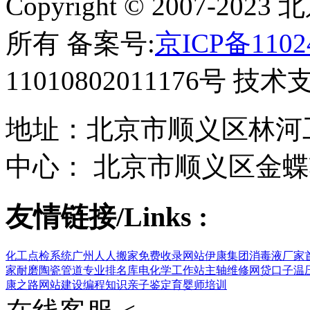
Copyright © 2007-
所有 备案号:
京ICP备1102
11010802011176号 技
地址：北京市顺义区林河工
中心： 北京市顺义区金蝶
友情链接/Links :
化工点检系统
广州人人搬家
免费收录网站
伊康集团
消毒液厂家
家
耐磨陶瓷管道
专业排名库
电化学工作站
主轴维修
网贷口子
温
康之路
网站建设
编程知识
亲子鉴定
育婴师培训